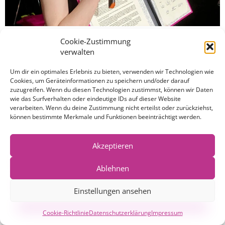
Unsere Jury übergab am 19. Juni der überraschten Frida Lang
Cookie-Zustimmung
die Auszeichnung. In ihrer Laudatio würdigte Jury Mitglied
verwalten
Celia Windorfer die besonderen Leistungen der jungen
Preisträgerin. Foto: K-H Schwikowski
Um dir ein optimales Erlebnis zu bieten, verwenden wir Technologien wie
Cookies, um Geräteinformationen zu speichern und/oder darauf
zuzugreifen. Wenn du diesen Technologien zustimmst, können wir Daten
Kontakt
Impressum
Datenschutzerklärung
wie das Surfverhalten oder eindeutige IDs auf dieser Website
verarbeiten. Wenn du deine Zustimmung nicht erteilst oder zurückziehst,
Cookie-Richtlinie (EU)
können bestimmte Merkmale und Funktionen beeinträchtigt werden.
© Copyright schauspielfreunde hannover
Akzeptieren
Ablehnen
Einstellungen ansehen
Cookie-Richtlinie
Datenschutzerklärung
Impressum